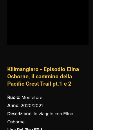
Kilimangiaro - Episodio Elina
Osborne, il cammino della
Pacific Crest Trail pt.1 e 2
Ruolo:
Montatore
Anno:
2020/2021
Descrizione:
In viaggio con Elina
Osborne...
Link Rai Play EP.1