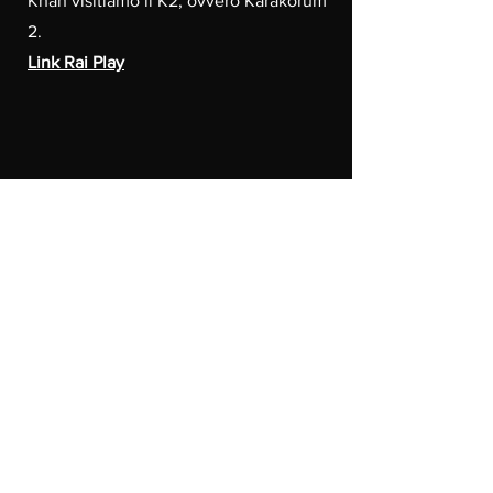
Khan visitiamo il K2, ovvero Karakorum
2.
Link Rai Play
Kilimangiaro - Episodio
Dall'Italia alla Cina - Cento giorni
in bicicletta pt.1 e 2
Ruolo:
Montatore
Anno:
2020/2021